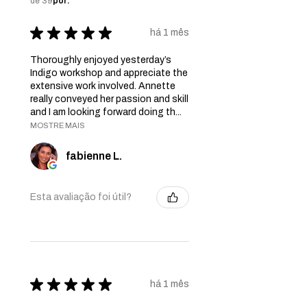
de 39
por:
★
★
★
★
★
há 1 mês
Thoroughly enjoyed yesterday’s
Indigo workshop and appreciate the
extensive work involved. Annette
really conveyed her passion and skill
and I am looking forward doing th...
MOSTRE MAIS
fabienne L.
Esta avaliação foi útil?
★
★
★
★
★
há 1 mês