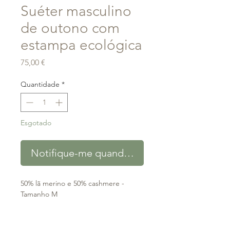
Suéter masculino
de outono com
estampa ecológica
Preço
75,00 €
Quantidade
*
Esgotado
Notifique-me quando estiver disponível
50% lã merino e 50% cashmere -
Tamanho M