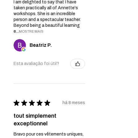
I am delighted to say that I have
taken practically all of Annette's
workshops. She is an incredible
person and a spectacular teacher.
Beyond being a beautiful learning
e...
MOSTRE MAIS
Beatriz P.
Esta avaliação foi útil?
★
★
★
★
★
há 8 meses
tout simplement
exceptionnel
Bravo pour ces vêtements uniques,