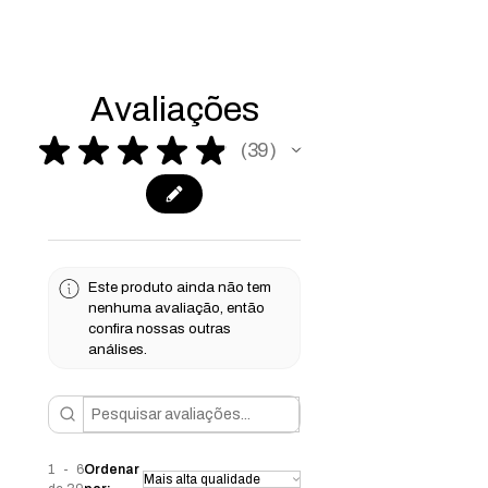
Avaliações
★
★
★
★
★
39
39
Este produto ainda não tem
nenhuma avaliação, então
confira nossas outras
análises.
1 - 6
Ordenar