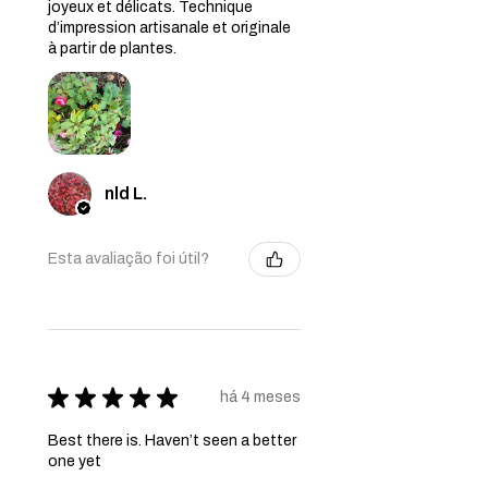
joyeux et délicats. Technique
d’impression artisanale et originale
à partir de plantes.
nld L.
Esta avaliação foi útil?
★
★
★
★
★
há 4 meses
Best there is. Haven’t seen a better
one yet