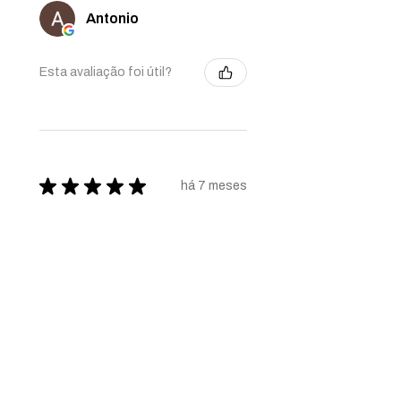
Antonio
Esta avaliação foi útil?
★
★
★
★
★
há 7 meses
Definitely recommended!
The necessity of nature... and art.
Just a dream... come true.
Pascoal M.
Ponte de Lima, 16
Esta avaliação foi útil?