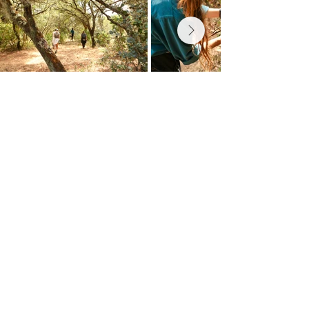
Termos de uso e Política de
privacidade
Política de Entrega
Contato
Fique atento...
Assine a newsletter sazonal.
Sign Up