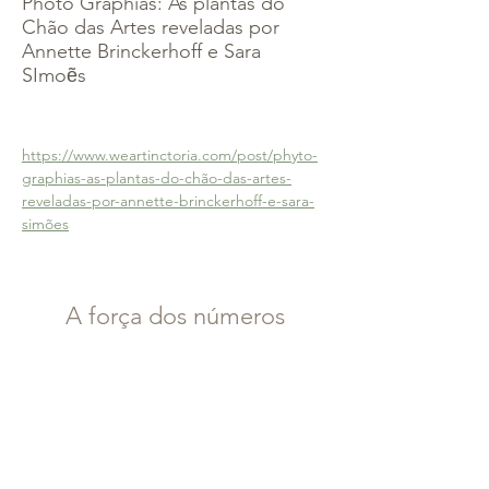
Photo Graphias: As plantas do
Chão das Artes reveladas por
Annette Brinckerhoff e Sara
SImoẽs
https://www.weartinctoria.com/post/phyto-
graphias-as-plantas-do-chão-das-artes-
reveladas-por-annette-brinckerhoff-e-sara-
simões
A força dos números