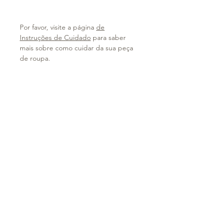
Por favor, visite a página
de
Instruções de Cuidado
para saber
mais sobre como cuidar da sua peça
de roupa.
Termos de uso e Política de
privacidade
Política de Entrega
Contato
Fique atento...
Assine a newsletter sazonal.