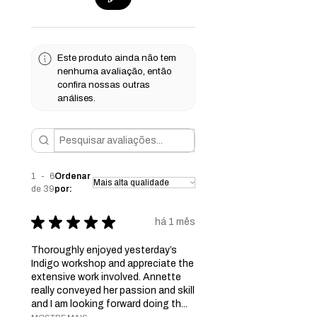
Este produto ainda não tem
nenhuma avaliação, então
confira nossas outras
análises.
1 - 6
Ordenar
de 39
por:
★
★
★
★
★
há 1 mês
Thoroughly enjoyed yesterday’s
Indigo workshop and appreciate the
extensive work involved. Annette
really conveyed her passion and skill
and I am looking forward doing th...