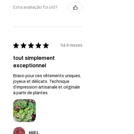
Esta avaliação foi útil?
★
★
★
★
★
há 8 meses
tout simplement
exceptionnel
Bravo pour ces vêtements uniques,
joyeux et délicats. Technique
d’impression artisanale et originale
à partir de plantes.
nld L.