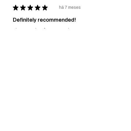
★
★
★
★
★
há 7 meses
Definitely recommended!
The necessity of nature... and art.
Just a dream... come true.
Pascoal M.
Ponte de Lima, 16
Esta avaliação foi útil?
Spring Pullover - 82
★
★
★
★
★
há 7 meses