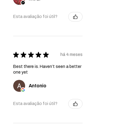
Esta avaliação foi útil?
★
★
★
★
★
há 4 meses
Best there is. Haven’t seen a better
one yet
Antonio
Esta avaliação foi útil?