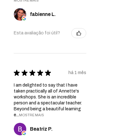
MOSTRE MAIS
fabienne L.
Esta avaliação foi útil?
★
★
★
★
★
há 1 mês
I am delighted to say that I have
taken practically all of Annette's
workshops. She is an incredible
person and a spectacular teacher.
Beyond being a beautiful learning
e...
MOSTRE MAIS
Beatriz P.