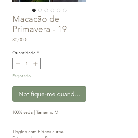
Macacão de
Primavera - 19
Preço
80,00 €
Quantidade
*
Esgotado
Notifique-me quando estiver disponível
100% seda | Tamanho M
Tingido com Bidens aurea.
Estampado com Ricinus comunis,