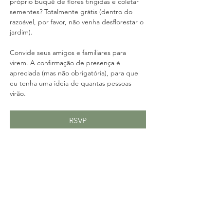
próprio buquê de flores tingidas e coletar 
sementes? Totalmente grátis (dentro do 
razoável, por favor, não venha desflorestar o 
jardim).
Convide seus amigos e familiares para 
virem. A confirmação de presença é 
apreciada (mas não obrigatória), para que 
eu tenha uma ideia de quantas pessoas 
virão.
RSVP
Compartilhe esse evento