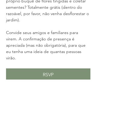
próprio buquê de flores tingidas e coletar 
sementes? Totalmente grátis (dentro do 
razoável, por favor, não venha desflorestar o 
jardim).
Convide seus amigos e familiares para 
virem. A confirmação de presença é 
apreciada (mas não obrigatória), para que 
eu tenha uma ideia de quantas pessoas 
virão.
RSVP
Compartilhe esse evento