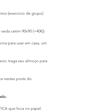
tos (exercício de grupo)
e seda cetim 90x90 (+40€))
icina para usar em casa, um 
avor, traga seu almoço para 
 nestes posts do 
ado.
FICA que foca no papel.