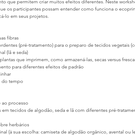
 que permitem criar muitos efeitos diferentes. Neste worksh
 que os participantes possam entender como funciona o ecoprin
cá-lo em seus projetos.
as fibras
ordentes (pré-tratamento) para o preparo de tecidos vegetais (
l (lã e seda)
 plantas que imprimem, como armazená-las, secas versus frescas,
ento para diferentes efeitos de padrão
inhar
go do tempo
e ao processo
 em tecidos de algodão, seda e lã com diferentes pré-tratame
obre herbários
inal (à sua escolha: camiseta de algodão orgânico, avental ou 