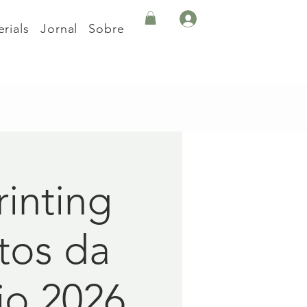
rials
Jornal
Sobre
inting
tos da
io 2026