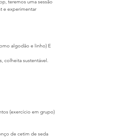
op, teremos uma sessão 
t e experimentar 
como algodão e linho) E 
 colheita sustentável.
ntos (exercício em grupo)
lenço de cetim de seda 