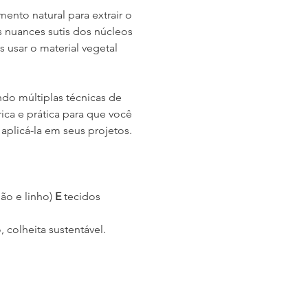
nto natural para extrair o 
 nuances sutis dos núcleos 
 usar o material vegetal 
do múltiplas técnicas de 
ca e prática para que você 
plicá-la em seus projetos.
ão e linho) 
E
 tecidos 
colheita sustentável.