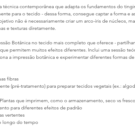
 técnica contemporânea que adapta os fundamentos do tingime
ente para o tecido - dessa forma, consegue captar a forma e as
jetivo não é necessariamente criar um arco-íris de núcleos, mas
as e texturas diretamente.
ssão Botânica no tecido mais completo que oferece - partilhan
 permitem muitos efeitos diferentes. Inclui uma sessão teóri
na a impressão botânica e experimentar diferentes formas de a
as fibras
ente (pré-tratamento) para preparar tecidos vegetais (ex.: algod
 Plantas que imprimem, como o armazenamento, seco vs fresco, 
ento para diferentes efeitos de padrão
as vertentes
o longo do tempo