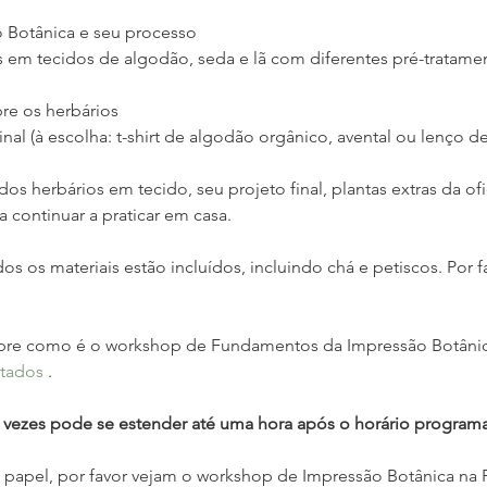
 Botânica e seu processo
 em tecidos de algodão, seda e lã com diferentes pré-tratamen
bre os herbários
nal (à escolha: t-shirt de algodão orgânico, avental ou lenço d
os herbários em tecido, seu projeto final, plantas extras da of
ra continuar a praticar em casa.
dos os materiais estão incluídos, incluindo chá e petiscos. Por f
re como é o workshop de Fundamentos da Impressão Botânica
ltados
 .
 vezes pode se estender até uma hora após o horário program
 papel, por favor vejam o workshop de Impressão Botânica na 