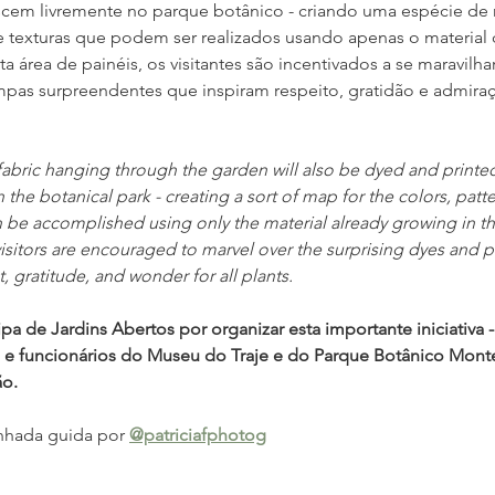
scem livremente no parque botânico - criando uma espécie de 
e texturas que podem ser realizados usando apenas o material q
a área de painéis, os visitantes são incentivados a se maravilha
mpas surpreendentes que inspiram respeito, gratidão e admiraç
abric hanging through the garden will also be dyed and printed
n the botanical park - creating a sort of map for the colors, patte
n be accomplished using only the material already growing in the
visitors are encouraged to marvel over the surprising dyes and pr
t, gratitude, and wonder for all plants.
a de Jardins Abertos por organizar esta importante iniciativa - 
o e funcionários do Museu do Traje e do Parque Botânico Monte
ão.
nhada guida por 
@patriciafphotog