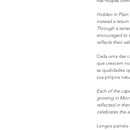
nas roupas como
Hidden in Plain
instead a return
Through a series
encouraged to t
reflects their val
Cada uma das ca
que crescem no 
as qualidades qu
sua própria natu
Each of the cape
growing in Monte
reflected in the
celebrates the a
Longos painéis