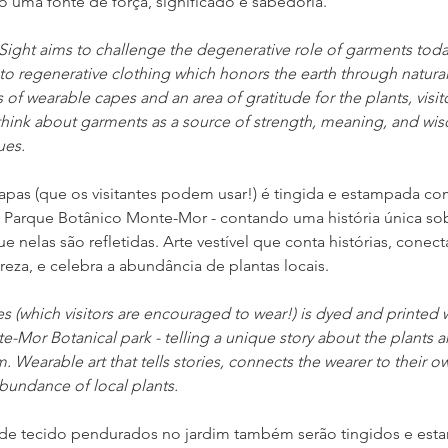
 uma fonte de força, significado e sabedoria.
 Sight aims to challenge the degenerative role of garments tod
 to regenerative clothing which honors the earth through natural
 of wearable capes and an area of gratitude for the plants, visito
hink about garments as a source of strength, meaning, and wi
ues.
pas (que os visitantes podem usar!) é tingida e estampada com
Parque Botânico Monte-Mor - contando uma história única sobr
e nelas são refletidas. Arte vestível que conta histórias, conect
reza, e celebra a abundância de plantas locais.
s (which visitors are encouraged to wear!) is dyed and printed w
-Mor Botanical park - telling a unique story about the plants an
m. Wearable art that tells stories, connects the wearer to their o
bundance of local plants.
 de tecido pendurados no jardim também serão tingidos e es