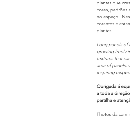
plantas que cre
cores, padrões 
no espaço . Nest
corantes e esta
plantas.
Long panels of f
growing freely i
textures that ca
area of panels, 
inspiring respec
Obrigada á equip
a toda a direçã
partilha e atenç
Photos da cami