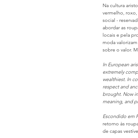
Na cultura arist
vermelho, roxo,
social - reserva
abordar as roup
locais e pela pr
moda valorizam 
sobre o valor. M
In European aris
extremely comple
wealthiest. In c
respect and ance
brought. Now in 
meaning, and pri
Escondido em Pl
retorno às roupa
de capas vestíve