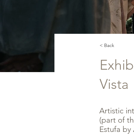
< Back
Exhib
Vista
Artistic i
(part of 
Estufa by