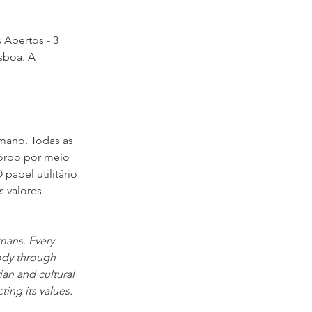
 Abertos - 3 
sboa. A 
mano. Todas as 
orpo por meio 
papel utilitário 
s valores 
mans. Every 
ody through 
ian and cultural 
ting its values.