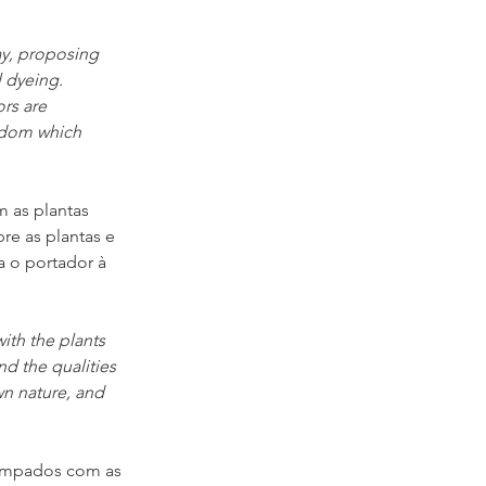
ay, proposing 
 dyeing. 
rs are 
sdom which 
 as plantas 
e as plantas e 
a o portador à 
ith the plants 
d the qualities 
wn nature, and 
tampados com as 