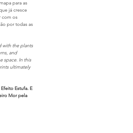
mapa para as 
ue já cresce 
r com os 
ão por todas as 
 with the plants 
rns, and 
 space. In this 
ints ultimately 
Efeito Estufa. E 
iro Mor pela 