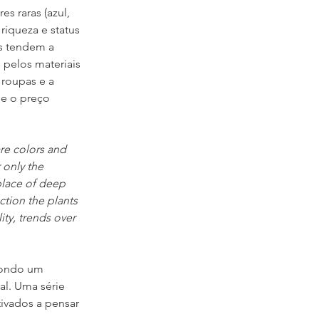
s raras (azul, 
iqueza e status 
as tendem a 
pelos materiais 
 roupas e a 
e o preço 
re colors and 
 only the 
place of deep 
ction the plants 
ty, trends over 
pondo um 
al. Uma série 
tivados a pensar 