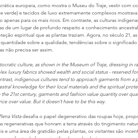
ocrática europeia, como mostra o Museu do Traje, vestir com core
 e verde) e tecidos de luxo extremamente complexos mostrava r
do apenas para os mais ricos. Em contraste, as culturas indígen
as de um lugar de profundo respeito e conhecimento ancestral 
oteção espiritual que as plantas traziam. Agora, no século 21, as
quantidade sobre a qualidade, tendências sobre o significado 
as não precisa ser assim.
tocratic culture, as shown in the Museum of Traje, dressing in ra
x luxury fabrics showed wealth and social status - reserved for
ontrast, indigenous cultures tend to approach garments from a 
stral knowledge for their local materials and the spiritual prote
the 21st century, garments and fashion value quantity over quali
ce over value. But it doesn’t have to be this way.
ena Vista
 desafia o papel degenerativo das roupas hoje, pro
s regenerativas que honram a terra através do tingimento natur
is e uma área de gratidão pelas plantas, os visitantes são incen