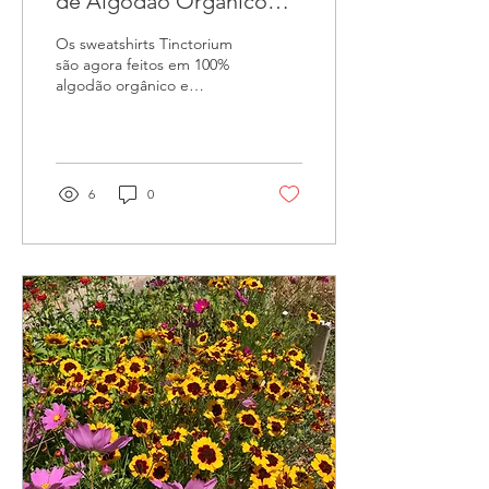
de Algodão Orgânico
Feitos em Portugal |
Os sweatshirts Tinctorium
100% Sustentáveis
são agora feitos em 100%
algodão orgânico e
produzidos em Portugal,
refletindo o compromisso
do estúdio com uma
produção mais local e
sustentável.
6
0