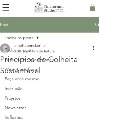
Post
Todos os posts
annettebrinckerhof
Todos os posts
3 de jun.
4 min de leitura
Princípios de Colheita
Perfis de Plantas Sazonais
Sustentável
Wear Tinctorium
Faça você mesmo
Instrução
Projetos
Newsletter
Reflexões