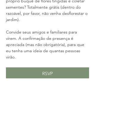
próprio buquê de flores tingidas e coletar 
sementes? Totalmente grátis (dentro do 
razoável, por favor, não venha desflorestar o 
jardim).
Convide seus amigos e familiares para 
virem. A confirmação de presença é 
apreciada (mas não obrigatória), para que 
eu tenha uma ideia de quantas pessoas 
virão.
RSVP
Compartilhe esse evento